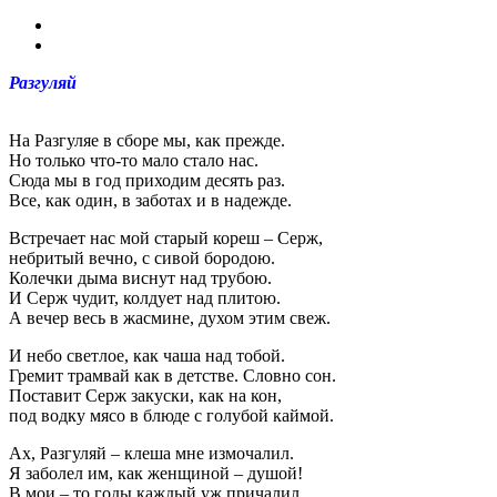
Разгуляй
На Разгуляе в сборе мы, как прежде.
Но только что-то мало стало нас.
Сюда мы в год приходим десять раз.
Все, как один, в заботах и в надежде.
Встречает нас мой старый кореш – Серж,
небритый вечно, с сивой бородою.
Колечки дыма виснут над трубою.
И Серж чудит, колдует над плитою.
А вечер весь в жасмине, духом этим свеж.
И небо светлое, как чаша над тобой.
Гремит трамвай как в детстве. Словно сон.
Поставит Серж закуски, как на кон,
под водку мясо в блюде с голубой каймой.
Ах, Разгуляй – клеша мне измочалил.
Я заболел им, как женщиной – душой!
В мои – то годы каждый уж причалил,