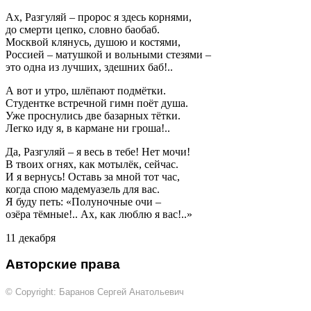
Ах, Разгуляй – пророс я здесь корнями,
до смерти цепко, словно баобаб.
Москвой клянусь, душою и костями,
Россией – матушкой и вольными стезями –
это одна из лучших, здешних баб!..
А вот и утро, шлёпают подмётки.
Студентке встречной гимн поёт душа.
Уже проснулись две базарных тётки.
Легко иду я, в кармане ни гроша!..
Да, Разгуляй – я весь в тебе! Нет мочи!
В твоих огнях, как мотылёк, сейчас.
И я вернусь! Оставь за мной тот час,
когда спою мадемуазель для вас.
Я буду петь: «Полуночные очи –
озёра тёмные!.. Ах, как люблю я вас!..»
11 декабря
Авторские права
© Copyright: Баранов Сергей Анатольевич