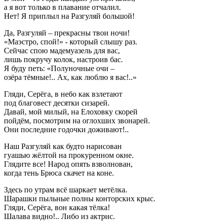
а я вот только в плавание отчалил.
Нет! Я приплыл на Разгуляй большой!
Да, Разгуляй – прекрасны твои ночи!
«Маэстро, спой!» - который слышу раз.
Сейчас спою мадемуазель для вас,
лишь покручу колок, настроив бас.
Я буду петь: «Полуночные очи –
озёра тёмные!.. Ах, как люблю я вас!..»
Гляди, Серёга, в небо как взлетают
под благовест десятки сизарей.
Давай, мой милый, на Елоховку скорей
пойдём, посмотрим на оглохших звонарей.
Они последние годочки доживают!..
Наш Разгуляй как будто нарисован
гуашью жёлтой на прокуренном окне.
Глядите все! Народ опять взволнован,
когда тень Брюса скачет на коне.
Здесь по утрам всё шаркает метёлка.
Шарашки пыльные полны конторских крыс.
Гляди, Серёга, вон какая тёлка!
Шалава видно!.. Либо из актрис.