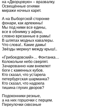
на «Дворцовую» – вразвалку.
Освещённые огнями
миражи ночных карет.
А на Выборгской сторонке
фонари, как арлекины!
Мы под ними все едины,
все в обнимку у афиш,
словно врезанные в рамы!
В шляпах модных кавалеры.
Что слова!.. Какие дамы!
Звёзды меркнут между крыш!..
«Грибоедовский»… Фонтанка…
Колокольни небо сверлят.
Зачарованно нам внемлют
боги с каменных кубов.
Кто сказал, что устарела
петербургская шарманка?
Кто сказал, что надоела
тишина глухих дворов?
Подоконники резные,
а на них горшочки с перцем.
Переулочки сквозные