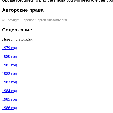
Update Required
To play the media you will need to either up
Авторские права
© Copyright: Баранов Сергей Анатольевич
Содержание
Перейти в раздел
1979 год
1980 год
1981 год
1982 год
1983 год
1984 год
1985 год
1986 год