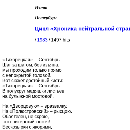
Нэтт
Петербург
Цикл «Хроника нейтральной стр
/
1983
/
1497
hits
Петербург
«Тихорецкая»… Сентябрь…
Шаг за шагом, без изъяна,
мы проходим только прямо
с непокрытой головой.
Вот сюжет достойный кисти:
«Тихорецкая»… Сентябрь.
В полукруг медяшки листьев
на булыжной мостовой.
На «Дворцовую» – вразвалку.
На «Полюстровский» – рысцою.
Обаятелен, не скрою,
этот питерский сюжет!
Бескозырки с якорями,