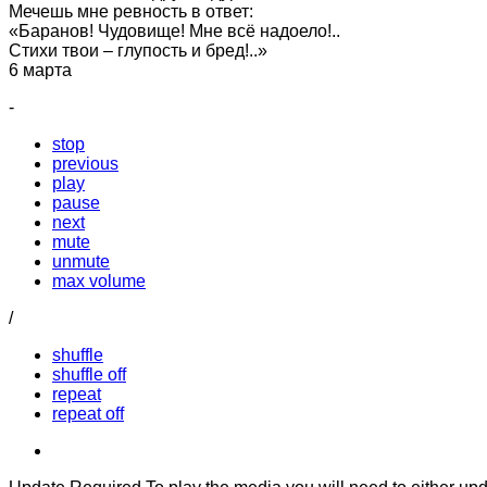
Мечешь мне ревность в ответ:
«Баранов! Чудовище! Мне всё надоело!..
Стихи твои – глупость и бред!..»
6 марта
-
stop
previous
play
pause
next
mute
unmute
max volume
/
shuffle
shuffle off
repeat
repeat off