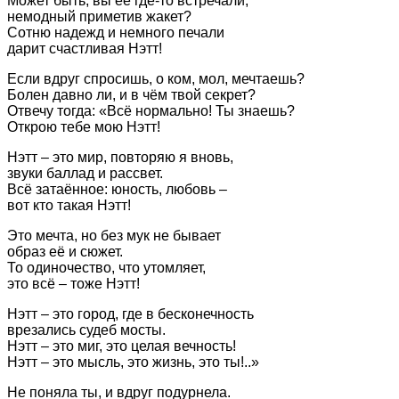
Может быть, вы её где-то встречали,
немодный приметив жакет?
Сотню надежд и немного печали
дарит счастливая Нэтт!
Если вдруг спросишь, о ком, мол, мечтаешь?
Болен давно ли, и в чём твой секрет?
Отвечу тогда: «Всё нормально! Ты знаешь?
Открою тебе мою Нэтт!
Нэтт – это мир, повторяю я вновь,
звуки баллад и рассвет.
Всё затаённое: юность, любовь –
вот кто такая Нэтт!
Это мечта, но без мук не бывает
образ её и сюжет.
То одиночество, что утомляет,
это всё – тоже Нэтт!
Нэтт – это город, где в бесконечность
врезались судеб мосты.
Нэтт – это миг, это целая вечность!
Нэтт – это мысль, это жизнь, это ты!..»
Не поняла ты, и вдруг подурнела.