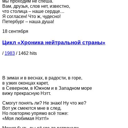
мы проходим не спеша.
Вам, друзья, слов нет, известно,
что столица – наше сердце…
Я согласен! Что ж, чудесно!
Петербург – наша душа!
18 сентября
Цикл «Хроника нейтральной страны»
/
1983
/
1462
hits
Нэтт
В зимах и в веснах, в радости, в горе,
в узких оконцах карет,
в Северном, в Южном и в Западном море
вижу прекрасную Нэтт.
Смогут понять ли? Не знаю! Ну что же?
Вот уж смеются мне в след.
Но повторяю упрямо всё тоже:
«Моя любимая Нэтт!»