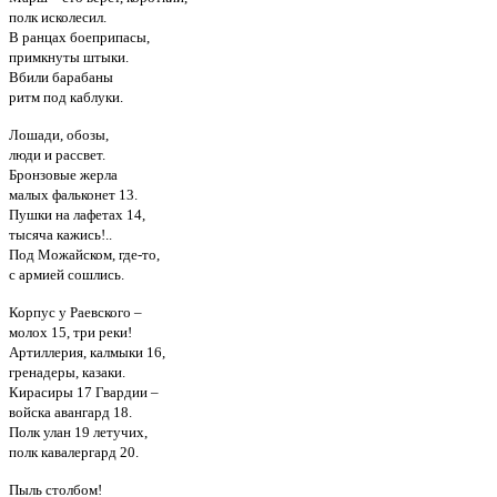
полк исколесил.
В ранцах боеприпасы,
примкнуты штыки.
Вбили барабаны
ритм под каблуки.
Лошади, обозы,
люди и рассвет.
Бронзовые жерла
малых фальконет 13.
Пушки на лафетах 14,
тысяча кажись!..
Под Можайском, где-то,
с армией сошлись.
Корпус у Раевского –
молох 15, три реки!
Артиллерия, калмыки 16,
гренадеры, казаки.
Кирасиры 17 Гвардии –
войска авангард 18.
Полк улан 19 летучих,
полк кавалергард 20.
Пыль столбом!