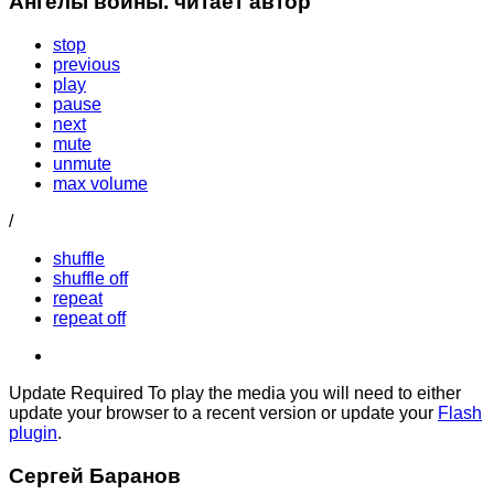
Ангелы войны. читает автор
stop
previous
play
pause
next
mute
unmute
max volume
/
shuffle
shuffle off
repeat
repeat off
Update Required
To play the media you will need to either
update your browser to a recent version or update your
Flash
plugin
.
Сергей Баранов