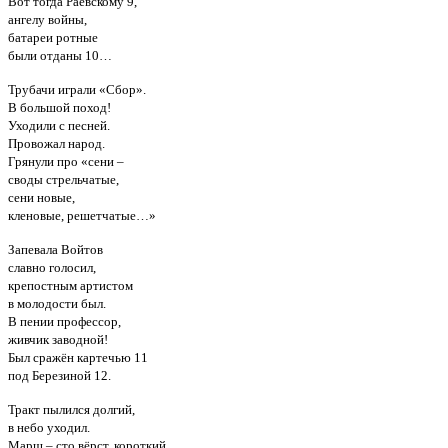
Вот тогда Раевскому 9,
ангелу войны,
батареи ротные
были отданы 10…
Трубачи играли «Сбор».
В большой поход!
Уходили с песней.
Провожал народ.
Грянули про «сени –
своды стрельчатые,
сени новые,
кленовые, решетчатые…»
Запевала Войтов
славно голосил,
крепостным артистом
в молодости был.
В пении профессор,
живчик заводной!
Был сражён картечью 11
под Березиной 12.
Тракт пылился долгий,
в небо уходил.
Марш – сто вёрст, короткий,