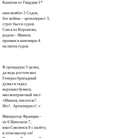
Капитан от Гвардии 1*
наш комбат 2 Седов,
бог войны – артиллерист 3,
строг был и суров.
Сам я из Воронежа,
родом – Иванов,
призван в канониры 4
на пяток годов.
В гренадеры 5 целил,
да ведь ростом мал.
Генерал бригадный
думал и гадал,
ворошил бумаги,
мял контрактный лист:
«Иванов, писатель?..
Нет!.. Артиллерист!..»
Император Франции –
sir 6 Наполеон 7,
взял Смоленск 8 с налёту,
в этом мастер он!