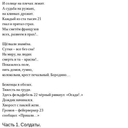
И солнце на плечах лежит.
А судьба на ружьях,
на клинках дрожит.
Каждый из ста тысяч 21
гнал и прятал страх.
Мы сметём французов
всех, развеем в прах!..
Щёлкали знамёна.
Сутки – все без сна!
На миру, на людях
смерть и та – красна!..
Показалось поле,
пять домов, гумно,
колокольня, крест печальный. Бородино…
Беженцы в обозах.
Тяжесть на груди.
Здесь фельдфебель 22 чёрный рявкнул: «Осади!..»
Дождик начинался.
Хворост с паклей жгли.
Громов – фейерверкер 23
сообщил: «Пришли…»
Часть 1. Солдаты.