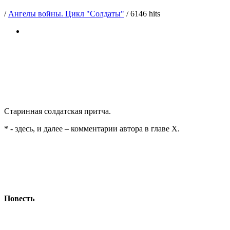
/
Ангелы войны. Цикл "Солдаты"
/
6146 hits
«Солдаты»
«Господи, почему его, а не меня?..
А если меня, то когда?..»
Старинная солдатская притча.
* - здесь, и далее – комментарии автора в главе X.
Ангелы войны
Повесть