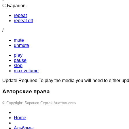
-
С.Баранов.
repeat
repeat off
/
mute
unmute
play
pause
stop
max volume
Update Required
To play the media you will need to either up
Авторские права
© Copyright: Баранов Сергей Анатольевич
Home
Альбомы