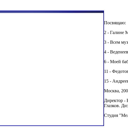
Посвящаю:
2 - Галине 
3 - Всем му
4 - Веденее
6 - Моей б
11 - Федот
15 - Андре
Москва, 200
Директор -
Глазков. Ди
Студия "Мел