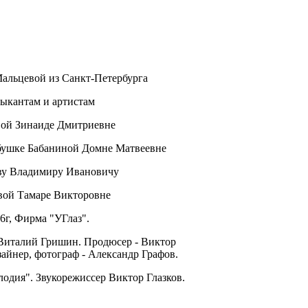
Мальцевой из Санкт-Петербурга
зыкантам и артистам
вой Зинаиде Дмитриевне
абушке Бабаниной Домне Матвеевне
ову Владимиру Ивановичу
евой Тамаре Викторовне
6г, Фирма "УГлаз".
 Виталий Гришин. Продюсер - Виктор
зайнер, фотограф - Александр Графов.
одия". Звукорежиссер Виктор Глазков.