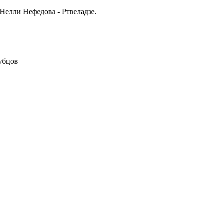
Нелли Нефедова - Ртвеладзе.
убцов