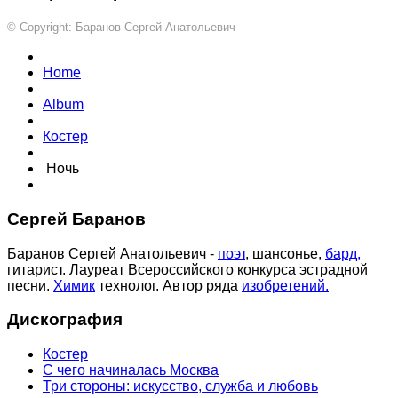
© Copyright: Баранов Сергей Анатольевич
Home
Album
Костер
Ночь
Сергей Баранов
Баранов Сергей Анатольевич -
поэт
, шансонье,
бард,
гитарист. Лауреат Всероссийского конкурса эстрадной
песни.
Химик
технолог. Автор ряда
изобретений.
Дискография
Костер
С чего начиналась Москва
Три стороны: искусство, служба и любовь