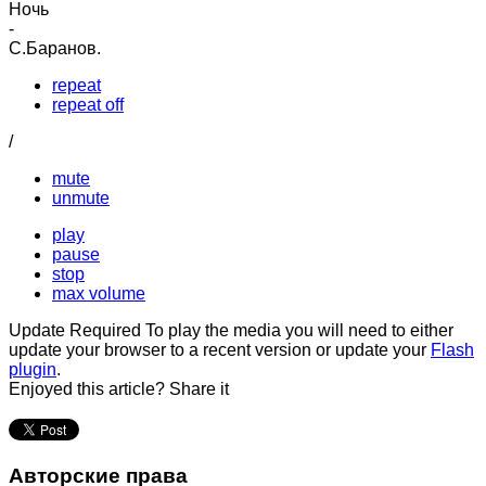
Ночь
-
С.Баранов.
repeat
repeat off
/
mute
unmute
play
pause
stop
max volume
Update Required
To play the media you will need to either
update your browser to a recent version or update your
Flash
plugin
.
Enjoyed this article? Share it
Авторские права